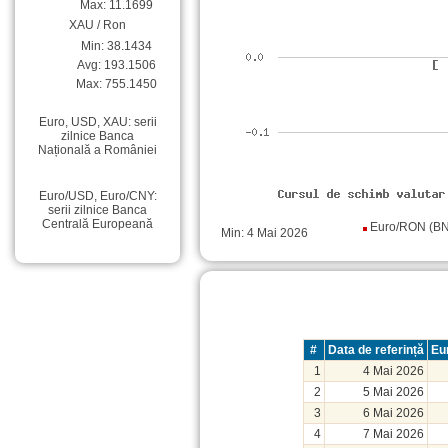
Max: 11.1699
XAU / Ron
Min: 38.1434
Avg: 193.1506
Max: 755.1450
Euro, USD, XAU: serii
zilnice Banca
Națională a României
Euro/USD, Euro/CNY:
serii zilnice Banca
Centrală Europeană
Euro/RON (B
Min: 4 Mai 2026
#
Data de referință
Eu
1
4 Mai 2026
2
5 Mai 2026
3
6 Mai 2026
4
7 Mai 2026