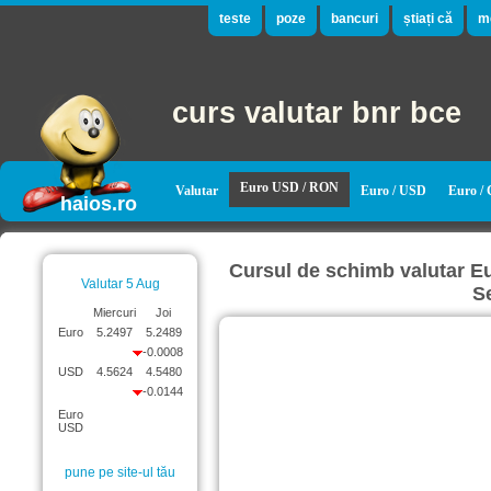
teste
poze
bancuri
știați că
m
curs valutar bnr bce
Euro USD / RON
Valutar
Euro / USD
Euro /
haios.ro
Cursul de schimb valutar 
Valutar 5 Aug
S
Miercuri
Joi
Euro
5.2497
5.2489
-0.0008
USD
4.5624
4.5480
-0.0144
Euro
USD
pune pe site-ul tău