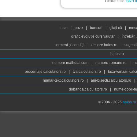
Linkuri utile:
BNR In
teste
|
poze
|
bancuri
|
știați că
|
mesaj
grafic evoluție curs valutar
|
întrebări
termeni și condiții
|
despre haios.ro
|
sugesti
haios.ro
numere.mathdial.com
|
numere-romane.ro
|
n
procentaje.calculators.ro
|
tva.calculators.ro
|
taxa-vanzari.calc
numar-text.calculators.ro
|
ani-bisecti.calculators.ro
|
dobanda.calculators.ro
|
nume-copii-ba
© 2006 - 2026
haios.ro